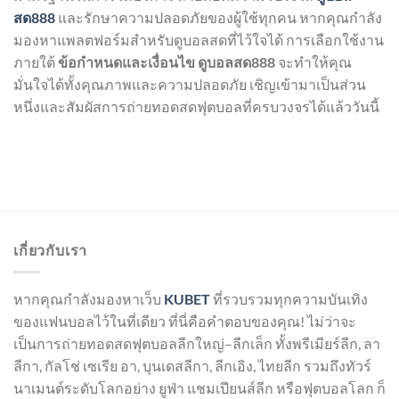
สด888
และรักษาความปลอดภัยของผู้ใช้ทุกคน หากคุณกำลัง
มองหาแพลตฟอร์มสำหรับดูบอลสดที่ไว้ใจได้ การเลือกใช้งาน
ภายใต้
ข้อกำหนดและเงื่อนไข ดูบอลสด888
จะทำให้คุณ
มั่นใจได้ทั้งคุณภาพและความปลอดภัย เชิญเข้ามาเป็นส่วน
หนึ่งและสัมผัสการถ่ายทอดสดฟุตบอลที่ครบวงจรได้แล้ววันนี้
เกี่ยวกับเรา
หากคุณกำลังมองหาเว็บ
KUBET
ที่รวบรวมทุกความบันเทิง
ของแฟนบอลไว้ในที่เดียว ที่นี่คือคำตอบของคุณ! ไม่ว่าจะ
เป็นการถ่ายทอดสดฟุตบอลลีกใหญ่–ลีกเล็ก ทั้งพรีเมียร์ลีก, ลา
ลีกา, กัลโช่ เซเรีย อา, บุนเดสลีกา, ลีกเอิง, ไทยลีก รวมถึงทัวร์
นาเมนต์ระดับโลกอย่าง ยูฟ่า แชมเปียนส์ลีก หรือฟุตบอลโลก ก็