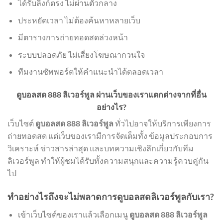
ได้รับลิงก์ตรง ไม่ผ่านตัวกลาง
ประหยัดเวลา ไม่ต้องค้นหาหลายเว็บ
มีตารางการถ่ายทอดสดล่วงหน้า
ระบบปลอดภัย ไม่เสี่ยงโฆษณากวนใจ
ทีมงานซัพพอร์ตให้คำแนะนำได้ตลอดเวลา
ดูบอลสด 888 ลิเวอร์พูล ผ่านเว็บของเราแตกต่างจากที่อื่น
อย่างไร?
เว็บไซต์
ดูบอลสด 888 ลิเวอร์พูล
ทั่วไปอาจให้บริการเพียงการ
ถ่ายทอดสด แต่เว็บของเรามีการจัดเต็มทั้ง ข้อมูลประกอบการ
วิเคราะห์ ข่าวสารล่าสุด และบทความเชิงลึกเกี่ยวกับทีม
ลิเวอร์พูล ทำให้ผู้ชมได้รับทั้งความสนุกและความรู้ควบคู่กัน
ไป
ทำอย่างไรถึงจะไม่พลาดการดูบอลสดลิเวอร์พูลกับเรา?
เข้าเว็บไซต์ของเราแล้วเลือกเมนู
ดูบอลสด 888 ลิเวอร์พูล