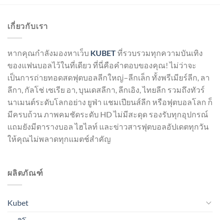
เกี่ยวกับเรา
หากคุณกำลังมองหาเว็บ
KUBET
ที่รวบรวมทุกความบันเทิง
ของแฟนบอลไว้ในที่เดียว ที่นี่คือคำตอบของคุณ! ไม่ว่าจะ
เป็นการถ่ายทอดสดฟุตบอลลีกใหญ่–ลีกเล็ก ทั้งพรีเมียร์ลีก, ลา
ลีกา, กัลโช่ เซเรีย อา, บุนเดสลีกา, ลีกเอิง, ไทยลีก รวมถึงทัวร์
นาเมนต์ระดับโลกอย่าง ยูฟ่า แชมเปียนส์ลีก หรือฟุตบอลโลก ก็
มีครบถ้วน ภาพคมชัดระดับ HD ไม่มีสะดุด รองรับทุกอุปกรณ์
แถมยังมีตารางบอล ไฮไลท์ และข่าวสารฟุตบอลอัปเดตทุกวัน
ให้คุณไม่พลาดทุกแมตช์สำคัญ
ผลิตภัณฑ์
Kubet