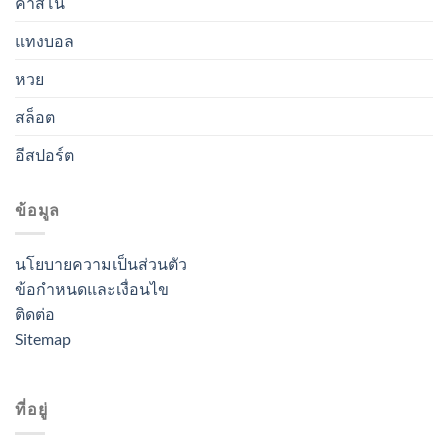
คาสิโน
แทงบอล
หวย
สล็อต
อีสปอร์ต
ข้อมูล
นโยบายความเป็นส่วนตัว
ข้อกำหนดและเงื่อนไข
ติดต่อ
Sitemap
ที่อยู่