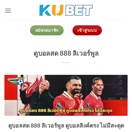
Skip
to
content
สมัครสมาชิก
เข้าสู่ระบบ
ดูบอลสด 888 ลิเวอร์พูล
ดูบอลสด 888 ลิเวอร์พูล ดูบอลลิงค์ตรง ไม่มีสะดุด