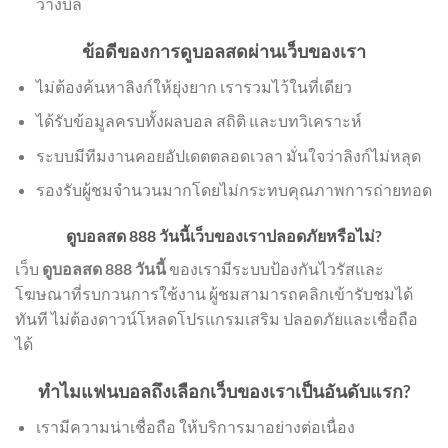
วางบิล
ข้อดีของการดูบอลสดผ่านเว็บของเรา
ไม่ต้องค้นหาลิงก์ให้ยุ่งยาก เรารวมไว้ในที่เดียว
ได้รับข้อมูลครบทั้งผลบอล สถิติ และบทวิเคราะห์
ระบบมีทีมงานคอยอัปเดตตลอดเวลา มั่นใจว่าลิงก์ไม่หลุด
รองรับผู้ชมจำนวนมากโดยไม่กระทบคุณภาพการถ่ายทอด
ดูบอลสด 888 วันนี้เว็บของเราปลอดภัยหรือไม่?
เว็บ
ดูบอลสด 888 วันนี้
ของเรามีระบบป้องกันไวรัสและ
โฆษณาที่รบกวนการใช้งาน ผู้ชมสามารถคลิกเข้ารับชมได้
ทันที ไม่ต้องดาวน์โหลดโปรแกรมเสริม ปลอดภัยและเชื่อถือ
ได้
ทำไมแฟนบอลถึงเลือกเว็บของเราเป็นอันดับแรก?
เรามีความน่าเชื่อถือ ให้บริการมาอย่างต่อเนื่อง