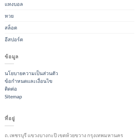
แทงบอล
หวย
สล็อต
อีสปอร์ต
ข้อมูล
นโยบายความเป็นส่วนตัว
ข้อกำหนดและเงื่อนไข
ติดต่อ
Sitemap
ที่อยู่
ถ. เพชรบุรี แขวงบางกะปิ เขตห้วยขวาง กรุงเทพมหานคร