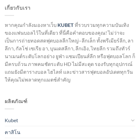
เกี่ยวกับเรา
หากคุณกำลังมองหาเว็บ
KUBET
ที่รวบรวมทุกความบันเทิง
ของแฟนบอลไว้ในที่เดียว ที่นี่คือคำตอบของคุณ! ไม่ว่าจะ
เป็นการถ่ายทอดสดฟุตบอลลีกใหญ่–ลีกเล็ก ทั้งพรีเมียร์ลีก, ลา
ลีกา, กัลโช่ เซเรีย อา, บุนเดสลีกา, ลีกเอิง, ไทยลีก รวมถึงทัวร์
นาเมนต์ระดับโลกอย่าง ยูฟ่า แชมเปียนส์ลีก หรือฟุตบอลโลก ก็
มีครบถ้วน ภาพคมชัดระดับ HD ไม่มีสะดุด รองรับทุกอุปกรณ์
แถมยังมีตารางบอล ไฮไลท์ และข่าวสารฟุตบอลอัปเดตทุกวัน
ให้คุณไม่พลาดทุกแมตช์สำคัญ
ผลิตภัณฑ์
Kubet
คาสิโน