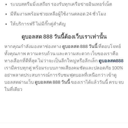
ระบบสตรีมมิ่งเสถียร รองรับทุกเครือข่ายอินเทอร์เน็ต
มีทีมงานพร้อมช่วยเหลือผู้ใช้งานตลอด 24 ชั่วโมง
ให้บริการฟรี ไม่มีกั๊กคู่สำคัญ
ดูบอลสด 888 วันนี้ต้องเว็บเราเท่านั้น
หากคุณกำลังมองหาช่องทาง
ดูบอลสด 888 วันนี้
ที่ตอบโจทย์
ทั้งคุณภาพ ความครบถ้วน และความสะดวก เว็บของเราคือ
ทางเลือกที่ดีที่สุด ไม่ว่าจะเป็นลีกใหญ่หรือลีกเล็ก
ดูบอลสด888
เรามีครบทุกคู่ พร้อมระบบภาพเสียงคมชัดและปลอดภัย 100%
อย่าพลาดประสบการณ์การรับชมฟุตบอลที่เหนือกว่า เข้าดู
บอลสดผ่านเว็บ
ดูบอลสด 888 วันนี้
ของเราได้แล้ววันนี้ ครบ จบ
ในที่เดียว