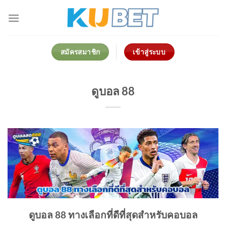
Skip
to
content
สมัครสมาชิก
เข้าสู่ระบบ
ดูบอล 88
ดูบอล 88 ทางเลือกที่ดีที่สุดสำหรับคอบอล