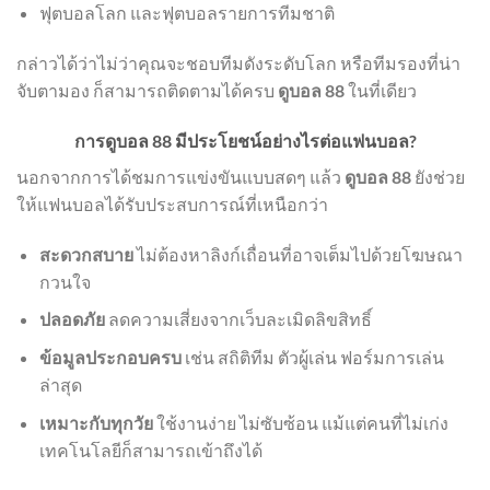
ฟุตบอลโลก และฟุตบอลรายการทีมชาติ
กล่าวได้ว่าไม่ว่าคุณจะชอบทีมดังระดับโลก หรือทีมรองที่น่า
จับตามอง ก็สามารถติดตามได้ครบ
ดูบอล 88
ในที่เดียว
การดูบอล 88 มีประโยชน์อย่างไรต่อแฟนบอล?
นอกจากการได้ชมการแข่งขันแบบสดๆ แล้ว
ดูบอล 88
ยังช่วย
ให้แฟนบอลได้รับประสบการณ์ที่เหนือกว่า
สะดวกสบาย
ไม่ต้องหาลิงก์เถื่อนที่อาจเต็มไปด้วยโฆษณา
กวนใจ
ปลอดภัย
ลดความเสี่ยงจากเว็บละเมิดลิขสิทธิ์
ข้อมูลประกอบครบ
เช่น สถิติทีม ตัวผู้เล่น ฟอร์มการเล่น
ล่าสุด
เหมาะกับทุกวัย
ใช้งานง่าย ไม่ซับซ้อน แม้แต่คนที่ไม่เก่ง
เทคโนโลยีก็สามารถเข้าถึงได้