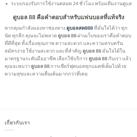
ระบบรองรับการใช้งานตลอด 24 ชั่วโมง พร้อมทีมงานดูแล
ดูบอล 88 คือคำตอบสำหรับแฟนบอลที่แท้จริง
หากคุณกำลังมองหาช่องทาง
ดูบอลสด888
ที่มั่นใจได้ว่า ทุก
นัด ทุกลีก คุณจะไม่พลาด
ดูบอล 88
ผ่านเว็บของเราคือคำตอบ
ที่ดีที่สุด ทั้งเรื่องคุณภาพ ความสะดวก และความครบครัน
สมัครง่าย ใช้งานสะดวก และที่สำคัญ
ดูบอล 88
มั่นใจได้ใน
มาตรฐานระดับมืออาชีพ เลือกใช้บริการ
ดูบอล 88
กับเรา แล้ว
คุณจะพบว่า
ดูบอล 88
การเชียร์ฟุตบอลทุกแมตช์เต็มไปด้วย
ความสุขและความตื่นเต้นมากกว่าที่เคย
เกี่ยวกับเรา