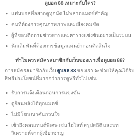
ดูบอล 88 เหมาะกับใคร?
แฟนบอลที่อยากดูทุกนัด ไม่พลาดแมตช์สำคัญ
คนที่ต้องการคุณภาพภาพและเสียงคมชัด
ผู้ที่ชอบติดตามข่าวสารและตารางแข่งขันอย่างเป็นระบบ
นักเดิมพันที่ต้องการข้อมูลแม่นยำก่อนตัดสินใจ
ทำไมควรสมัครสมาชิกกับเว็บของเราเพื่อดูบอล 88?
การสมัครสมาชิกกับเว็บ
ดูบอล 88
ของเรา จะช่วยให้คุณได้รับ
สิทธิประโยชน์ที่มากกว่าการดูฟรีทั่วไป เช่น
รับการแจ้งเตือนก่อนการแข่งขัน
ดูย้อนหลังได้ทุกแมตช์
ไม่มีโฆษณาคั่นกวนใจ
เข้าถึงคอนเทนต์พิเศษ เช่น ไฮไลท์ สรุปสถิติ และบท
วิเคราะห์จากผู้เชี่ยวชาญ