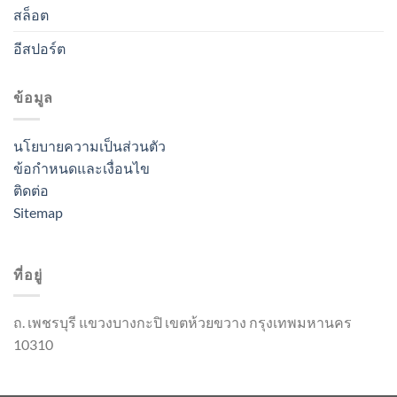
สล็อต
อีสปอร์ต
ข้อมูล
นโยบายความเป็นส่วนตัว
ข้อกำหนดและเงื่อนไข
ติดต่อ
Sitemap
ที่อยู่
ถ. เพชรบุรี แขวงบางกะปิ เขตห้วยขวาง กรุงเทพมหานคร
10310