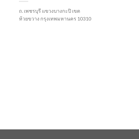
ถ. เพชรบุรี แขวงบางกะปิ เขต
ห้วยขวาง กรุงเทพมหานคร 10310