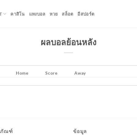
T
คาสิโน
แทงบอล
หวย
สล็อต
อีสปอร์ต
ผลบอลย้อนหลัง
Home
Score
Away
ตภัณฑ์
ข้อมูล