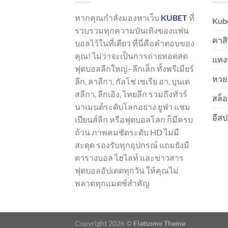
หากคุณกำลังมองหาเว็บ
KUBET
ที่
Kub
รวบรวมทุกความบันเทิงของแฟน
คาส
บอลไว้ในที่เดียว ที่นี่คือคำตอบของ
คุณ! ไม่ว่าจะเป็นการถ่ายทอดสด
แทง
ฟุตบอลลีกใหญ่–ลีกเล็ก ทั้งพรีเมียร์
หวย
ลีก, ลาลีกา, กัลโช่ เซเรีย อา, บุนเด
สลีกา, ลีกเอิง, ไทยลีก รวมถึงทัวร์
สล็
นาเมนต์ระดับโลกอย่าง ยูฟ่า แชม
อีสป
เปียนส์ลีก หรือฟุตบอลโลก ก็มีครบ
ถ้วน ภาพคมชัดระดับ HD ไม่มี
สะดุด รองรับทุกอุปกรณ์ แถมยังมี
ตารางบอล ไฮไลท์ และข่าวสาร
ฟุตบอลอัปเดตทุกวัน ให้คุณไม่
พลาดทุกแมตช์สำคัญ
Copyright 2026 ©
Flatsome Theme