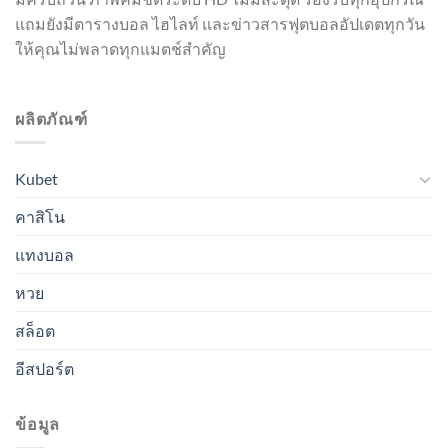
แถมยังมีตารางบอล ไฮไลท์ และข่าวสารฟุตบอลอัปเดตทุกวัน
ให้คุณไม่พลาดทุกแมตช์สำคัญ
ผลิตภัณฑ์
Kubet
คาสิโน
แทงบอล
หวย
สล็อต
อีสปอร์ต
ข้อมูล