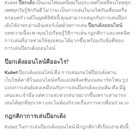
Kubet
ป๊อกเด้ง
เป็นเกมไพ่ยอดนิยมในประเทศไทยที่คนไทยทุก
เพศทุกวัยรู้จักกันดี ไม่ว่าจะเป็นการเล่นในวงไพ่กับเพื่อนหรือ
ครอบครัว แต่ในยุคดิจิทัลนี้ คุณสามารถสนุกกับการเล่นป๊อก
เด้งได้ง่ายๆ ผ่านอินเทอร์เน็ตด้วยการเล่น
ป๊อกเด้งออนไลน์
บทความนี้จะพาคุณไปเรียนรู้วิธีการเล่น กฎกติกา และเทคนิค
การเล่นที่อาจช่วยให้คุณชนะได้มากขึ้น พร้อมกับข้อดีของ
การเล่นป๊อกเด้งออนไลน์
ป๊อกเด้งออนไลน์คืออะไร?
Kubet
ป๊อกเด้งออนไลน์ คือ การเล่นเกมไพ่ป๊อกเด้งผ่าน
เว็บไซต์คาสิโนออนไลน์หรือแอปพลิเคชันบนสมาร์ทโฟน รูป
แบบการเล่นยังคงเหมือนกับการเล่นป๊อกเด้งแบบเดิม คือ มีผู้
เล่นและเจ้ามือ แต่ความสะดวกสบายมากขึ้นเพราะสามารถ
เล่นได้ทุกที่ทุกเวลา และไม่ต้องกังวลเรื่องการหาเพื่อนร่วมวง
กฎกติกาการเล่นป๊อกเด้ง
Kubet ในการเล่นป๊อกเด้งออนไลน์ มีกฎกติกาที่เรียบง่าย ดังนี้: