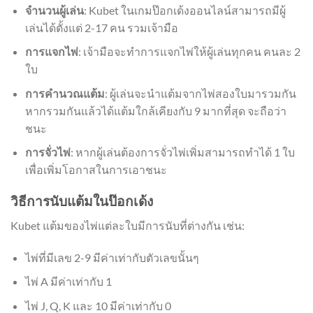
จำนวนผู้เล่น
: Kubet ในเกมป๊อกเด้งออนไลน์สามารถมีผู้
เล่นได้ตั้งแต่ 2-17 คน รวมเจ้ามือ
การแจกไพ่
: เจ้ามือจะทำการแจกไพ่ให้ผู้เล่นทุกคน คนละ 2
ใบ
การคำนวณแต้ม
: ผู้เล่นจะนำแต้มจากไพ่สองใบมารวมกัน
หากรวมกันแล้วได้แต้มใกล้เคียงกับ 9 มากที่สุด จะถือว่า
ชนะ
การจั่วไพ่
: หากผู้เล่นต้องการจั่วไพ่เพิ่มสามารถทำได้ 1 ใบ
เพื่อเพิ่มโอกาสในการเอาชนะ
วิธีการนับแต้มในป๊อกเด้ง
Kubet แต้มของไพ่แต่ละใบมีการนับที่ต่างกัน เช่น:
ไพ่ที่มีเลข 2-9 มีค่าเท่ากับตัวเลขนั้นๆ
ไพ่ A มีค่าเท่ากับ 1
ไพ่ J, Q, K และ 10 มีค่าเท่ากับ 0