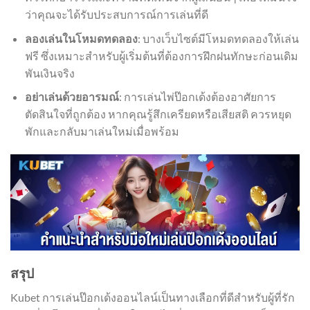
ว่าคุณจะได้รับประสบการณ์การเล่นที่ดี
ลองเล่นในโหมดทดลอง
: บางเว็บไซต์มีโหมดทดลองให้เล่น
ฟรี ซึ่งเหมาะสำหรับผู้เริ่มต้นที่ต้องการฝึกฝนทักษะก่อนเดิม
พันเงินจริง
อย่าเล่นด้วยอารมณ์
: การเล่นไพ่ป๊อกเด้งต้องอาศัยการ
ตัดสินใจที่ถูกต้อง หากคุณรู้สึกเครียดหรือเสียสติ ควรหยุด
พักและกลับมาเล่นใหม่เมื่อพร้อม
สรุป
Kubet การเล่นป๊อกเด้งออนไลน์เป็นทางเลือกที่ดีสำหรับผู้ที่รัก