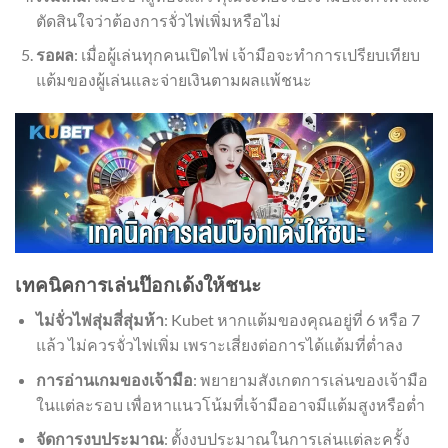
ตัดสินใจว่าต้องการจั่วไพ่เพิ่มหรือไม่
รอผล
: เมื่อผู้เล่นทุกคนเปิดไพ่ เจ้ามือจะทำการเปรียบเทียบ
แต้มของผู้เล่นและจ่ายเงินตามผลแพ้ชนะ
เทคนิคการเล่นป๊อกเด้งให้ชนะ
ไม่จั่วไพ่สุ่มสี่สุ่มห้า
: Kubet หากแต้มของคุณอยู่ที่ 6 หรือ 7
แล้ว ไม่ควรจั่วไพ่เพิ่ม เพราะเสี่ยงต่อการได้แต้มที่ต่ำลง
การอ่านเกมของเจ้ามือ
: พยายามสังเกตการเล่นของเจ้ามือ
ในแต่ละรอบ เพื่อหาแนวโน้มที่เจ้ามืออาจมีแต้มสูงหรือต่ำ
จัดการงบประมาณ
: ตั้งงบประมาณในการเล่นแต่ละครั้ง