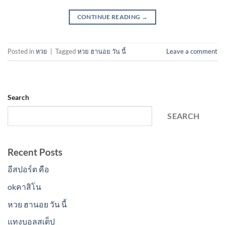
CONTINUE READING
→
Posted in
หวย
|
Tagged
หวย ฮานอย วัน นี้
Leave a comment
Search
SEARCH
Recent Posts
อีสปอร์ต คือ
okคาสิโน
หวย ฮานอย วัน นี้
แทงบอลสเต็ป