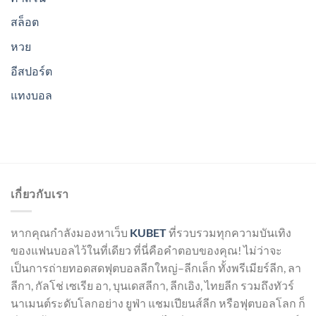
สล็อต
หวย
อีสปอร์ต
แทงบอล
เกี่ยวกับเรา
หากคุณกำลังมองหาเว็บ
KUBET
ที่รวบรวมทุกความบันเทิง
ของแฟนบอลไว้ในที่เดียว ที่นี่คือคำตอบของคุณ! ไม่ว่าจะ
เป็นการถ่ายทอดสดฟุตบอลลีกใหญ่–ลีกเล็ก ทั้งพรีเมียร์ลีก, ลา
ลีกา, กัลโช่ เซเรีย อา, บุนเดสลีกา, ลีกเอิง, ไทยลีก รวมถึงทัวร์
นาเมนต์ระดับโลกอย่าง ยูฟ่า แชมเปียนส์ลีก หรือฟุตบอลโลก ก็