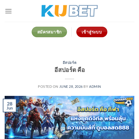
Skip
to
content
สมัครสมาชิก
เข้าสู่ระบบ
อีสปอร์ต
อีสปอร์ต คือ
POSTED ON
JUNE 28, 2026
BY
ADMIN
28
Jun