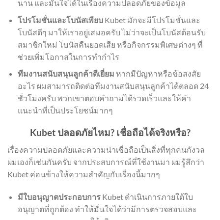
นาน และมั่นใจได้ในเรื่องความปลอดภัยของข้อมูล
โปรโมชั่นและโบนัสเพียบ
Kubet มักจะมีโปรโมชั่นและ
โบนัสดีๆ มาให้เราอยู่เสมอครับ ไม่ว่าจะเป็นโบนัสต้อนรับ
สมาชิกใหม่ โบนัสคืนยอดเสีย หรือกิจกรรมพิเศษต่างๆ ที่
ช่วยเพิ่มโอกาสในการทำกำไร
ทีมงานสนับสนุนลูกค้าดีเยี่ยม
หากมีปัญหาหรือข้อสงสัย
อะไร ผมสามารถติดต่อทีมงานสนับสนุนลูกค้าได้ตลอด 24
ชั่วโมงครับ พวกเขาตอบคำถามได้รวดเร็วและให้คำ
แนะนำที่เป็นประโยชน์มากๆ
Kubet ปลอดภัยไหม? เชื่อถือได้จริงหรือ?
เรื่องความปลอดภัยและความน่าเชื่อถือเป็นสิ่งที่ทุกคนกังวล
ผมเองก็เช่นกันครับ จากประสบการณ์ที่ใช้งานมา ผมรู้สึกว่า
Kubet ค่อนข้างให้ความสำคัญกับเรื่องนี้มากๆ
มีใบอนุญาตประกอบการ
Kubet ดำเนินการภายใต้ใบ
อนุญาตที่ถูกต้อง ทำให้มั่นใจได้ว่ามีการตรวจสอบและ