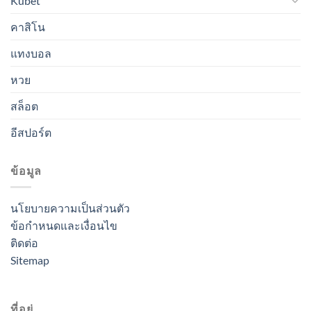
Kubet
คาสิโน
แทงบอล
หวย
สล็อต
อีสปอร์ต
ข้อมูล
นโยบายความเป็นส่วนตัว
ข้อกำหนดและเงื่อนไข
ติดต่อ
Sitemap
ที่อยู่