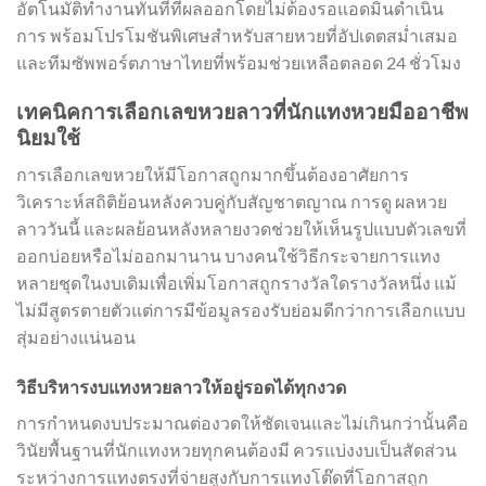
อัตโนมัติทำงานทันทีที่ผลออกโดยไม่ต้องรอแอดมินดำเนิน
การ พร้อมโปรโมชันพิเศษสำหรับสายหวยที่อัปเดตสม่ำเสมอ
และทีมซัพพอร์ตภาษาไทยที่พร้อมช่วยเหลือตลอด 24 ชั่วโมง
เทคนิคการเลือกเลขหวยลาวที่นักแทงหวยมืออาชีพ
นิยมใช้
การเลือกเลขหวยให้มีโอกาสถูกมากขึ้นต้องอาศัยการ
วิเคราะห์สถิติย้อนหลังควบคู่กับสัญชาตญาณ การดู ผลหวย
ลาววันนี้ และผลย้อนหลังหลายงวดช่วยให้เห็นรูปแบบตัวเลขที่
ออกบ่อยหรือไม่ออกมานาน บางคนใช้วิธีกระจายการแทง
หลายชุดในงบเดิมเพื่อเพิ่มโอกาสถูกรางวัลใดรางวัลหนึ่ง แม้
ไม่มีสูตรตายตัวแต่การมีข้อมูลรองรับย่อมดีกว่าการเลือกแบบ
สุ่มอย่างแน่นอน
วิธีบริหารงบแทงหวยลาวให้อยู่รอดได้ทุกงวด
การกำหนดงบประมาณต่องวดให้ชัดเจนและไม่เกินกว่านั้นคือ
วินัยพื้นฐานที่นักแทงหวยทุกคนต้องมี ควรแบ่งงบเป็นสัดส่วน
ระหว่างการแทงตรงที่จ่ายสูงกับการแทงโต๊ดที่โอกาสถูก