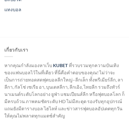
แทงบอล
เกี่ยวกับเรา
หากคุณกำลังมองหาเว็บ
KUBET
ที่รวบรวมทุกความบันเทิง
ของแฟนบอลไว้ในที่เดียว ที่นี่คือคำตอบของคุณ! ไม่ว่าจะ
เป็นการถ่ายทอดสดฟุตบอลลีกใหญ่–ลีกเล็ก ทั้งพรีเมียร์ลีก, ลา
ลีกา, กัลโช่ เซเรีย อา, บุนเดสลีกา, ลีกเอิง, ไทยลีก รวมถึงทัวร์
นาเมนต์ระดับโลกอย่าง ยูฟ่า แชมเปียนส์ลีก หรือฟุตบอลโลก ก็
มีครบถ้วน ภาพคมชัดระดับ HD ไม่มีสะดุด รองรับทุกอุปกรณ์
แถมยังมีตารางบอล ไฮไลท์ และข่าวสารฟุตบอลอัปเดตทุกวัน
ให้คุณไม่พลาดทุกแมตช์สำคัญ