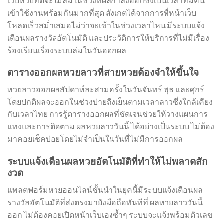
เว็บหวยที่ดีจะไม่ล่มในช่วงที่ผลกำลังออกซึ่งเป็นเวลาที่มีคน
เข้าใช้งานพร้อมกันมากที่สุด สังเกตได้จากการที่หน้าเว็บ
โหลดเร็วสม่ำเสมอไม่ว่าจะเข้าในช่วงเวลาไหน มีระบบแจ้ง
เตือนผลรางวัลอัตโนมัติ และประวัติการให้บริการที่ไม่มีเรื่อง
ร้องเรียนเรื่องระบบล่มในวันออกผล
ตารางออกผลหวยลาวที่สายหวยต้องจำให้ขึ้นใจ
หวยลาวออกผลสัปดาห์ละสามครั้งในวันจันทร์ พุธ และศุกร์
โดยปกติผลจะออกในช่วงบ่ายถึงเย็นตามเวลาลาวซึ่งใกล้เคียง
กับเวลาไทย การรู้ตารางออกผลที่ชัดเจนช่วยให้วางแผนการ
แทงและการติดตาม ผลหวยลาววันนี้ ได้อย่างเป็นระบบ ไม่ต้อง
มาคอยเช็คบ่อยโดยไม่จำเป็นในวันที่ไม่มีการออกผล
ระบบแจ้งเตือนผลหวยอัตโนมัติที่ทำให้ไม่พลาดสัก
งวด
แพลตฟอร์มหวยออนไลน์ชั้นนำในยุคนี้มีระบบแจ้งเตือนผล
รางวัลอัตโนมัติที่ส่งตรงมายังมือถือทันทีที่ ผลหวยลาววันนี้
ออก ไม่ต้องคอยเปิดหน้าเว็บเองซ้ำๆ ระบบจะแจ้งพร้อมตัวเลข