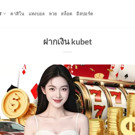
T
คาสิโน
แทงบอล
หวย
สล็อต
อีสปอร์ต
ฝากเงิน kubet