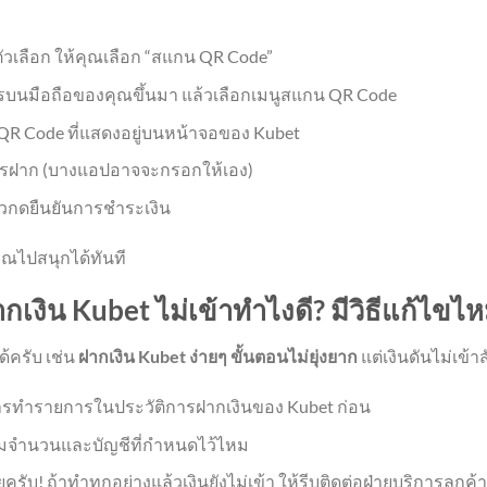
เลือก ให้คุณเลือก “สแกน QR Code”
บนมือถือของคุณขึ้นมา แล้วเลือกเมนูสแกน QR Code
R Code ที่แสดงอยู่บนหน้าจอของ Kubet
การฝาก (บางแอปอาจจะกรอกให้เอง)
วกดยืนยันการชำระเงิน
คุณไปสนุกได้ทันที
กเงิน Kubet ไม่เข้าทำไงดี? มีวิธีแก้ไขไ
ด้ครับ เช่น
ฝากเงิน Kubet ง่ายๆ ขั้นตอนไม่ยุ่งยาก
แต่เงินดันไม่เข้า
ำรายการในประวัติการฝากเงินของ Kubet ก่อน
ตามจำนวนและบัญชีที่กำหนดไว้ไหม
ยครับ! ถ้าทำทุกอย่างแล้วเงินยังไม่เข้า ให้รีบติดต่อฝ่ายบริการลูก