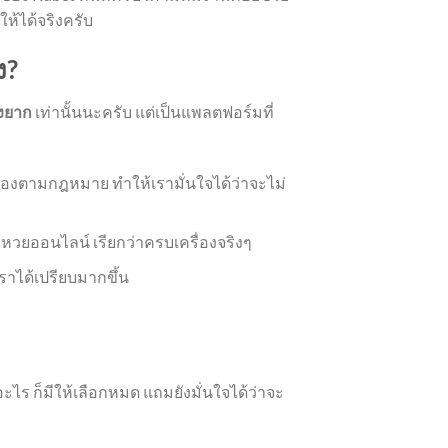
ห้ได้จริงครับ
ง?
่งยาก
เท่านั้นนะครับ แต่เป็นแพลตฟอร์มที่
้องตามกฎหมาย ทำให้เรามั่นใจได้ว่าจะไม่
ละหวยออนไลน์ เรียกว่าครบเครื่องจริงๆ
ราได้เปรียบมากขึ้น
ร ก็มีให้เลือกหมด แถมยังมั่นใจได้ว่าจะ