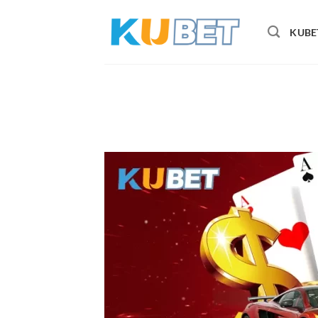
Skip
to
KUBE
content