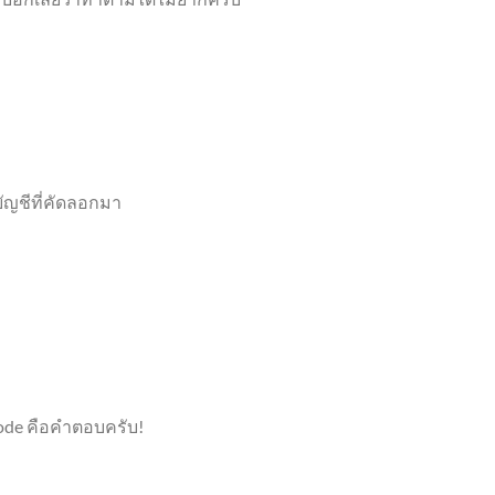
ัญชีที่คัดลอกมา
Code คือคำตอบครับ!