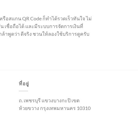
คารหรือสแกน QR Code ก็ทำได้รวดเร็วทันใจ ไม่
เชื่อถือได้ และมีระบบการจัดการเงินที่
าพูดว่า ดีจริง ชวนให้ลองใช้บริการดูครับ
ที่อยู่
ถ. เพชรบุรี แขวงบางกะปิ เขต
ห้วยขวาง กรุงเทพมหานคร 10310