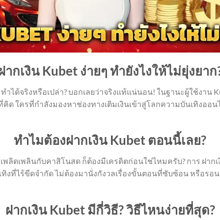
ฝากเงิน Kubet ง่ายๆ ทำยังไงให้ไม่ยุ่งยาก
 ทำได้จริงหรือเปล่า? บอกเลยว่าจริงแท้แน่นอน! ในฐานะผู้ใช้งาน K
ี่คิด ใครที่กำลังมองหาช่องทางเติมเงินเข้าสู่โลกความบันเทิงออนไ
ทำไมต้องฝากเงิน Kubet ตอนนี้เลย?
เพลิดเพลินกับคาสิโนสด ก็ต้องมีเครดิตก่อนใช่ไหมครับ? การ ฝากเงิน
่ไร้ขีดจำกัด ไม่ต้องมานั่งกังวลเรื่องขั้นตอนที่ซับซ้อน หรือรอนาน
ฝากเงิน Kubet มีกี่วิธี? วิธีไหนง่ายที่สุด?