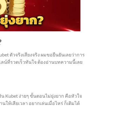
?
ubet ตัวจริงเสียงจริง ผมขอยืนยันเลยว่าการ
ลน์ที่รวดเร็วทันใจ ต้องอ่านบทความนี้เลย
 Kubet ง่ายๆ ขั้นตอนไม่ยุ่งยาก คือหัวใจ
ให้เสียเวลา อยากเล่นเมื่อไหร่ ก็เติมได้