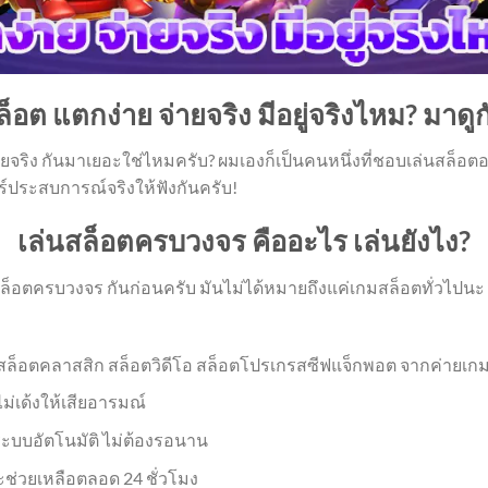
ล็อต แตกง่าย จ่ายจริง มีอยู่จริงไหม? มาดูก
ายจริง กันมาเยอะใช่ไหมครับ? ผมเองก็เป็นคนหนึ่งที่ชอบเล่นสล็อตออ
ร์ประสบการณ์จริงให้ฟังกันครับ!
เล่นสล็อตครบวงจร คืออะไร เล่นยังไง?
ล็อตครบวงจร กันก่อนครับ มันไม่ได้หมายถึงแค่เกมสล็อตทั่วไปนะ 
ทั้งสล็อตคลาสสิก สล็อตวิดีโอ สล็อตโปรเกรสซีฟแจ็กพอต จากค่ายเ
ไม่เด้งให้เสียอารมณ์
ะบบอัตโนมัติ ไม่ต้องรอนาน
วยเหลือตลอด 24 ชั่วโมง