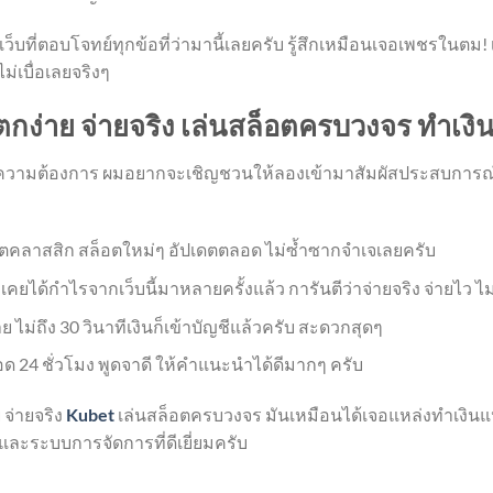
็บที่ตอบโจทย์ทุกข้อที่ว่ามานี้เลยครับ รู้สึกเหมือนเจอเพชรในตม!
่เบื่อเลยจริงๆ
กง่าย จ่ายจริง เล่นสล็อตครบวงจร ทำเงิ
ความต้องการ ผมอยากจะเชิญชวนให้ลองเข้ามาสัมผัสประสบการณ์ด้วย
ล็อตคลาสสิก สล็อตใหม่ๆ อัปเดตตลอด ไม่ซ้ำซากจำเจเลยครับ
คยได้กำไรจากเว็บนี้มาหลายครั้งแล้ว การันตีว่าจ่ายจริง จ่ายไว ไม่
ไม่ถึง 30 วินาทีเงินก็เข้าบัญชีแล้วครับ สะดวกสุดๆ
 24 ชั่วโมง พูดจาดี ให้คำแนะนำได้ดีมากๆ ครับ
จ่ายจริง
Kubet
เล่นสล็อตครบวงจร มันเหมือนได้เจอแหล่งทำเงินแหล
ะระบบการจัดการที่ดีเยี่ยมครับ