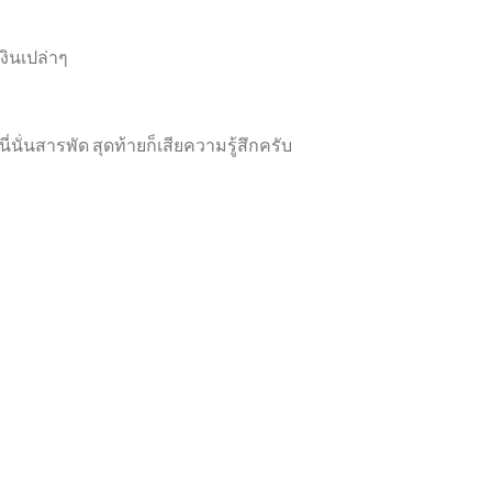
งินเปล่าๆ
นั่นสารพัด สุดท้ายก็เสียความรู้สึกครับ