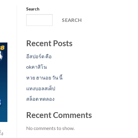
Search
SEARCH
Recent Posts
อีสปอร์ต คือ
okคาสิโน
หวย ฮานอย วัน นี้
แทงบอลสเต็ป
สล็อต ทดลอง
Recent Comments
No comments to show.
้ง