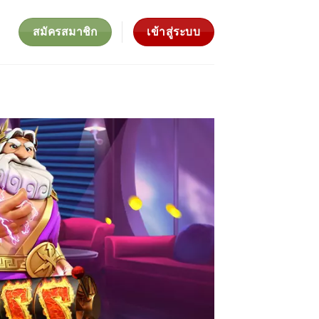
สมัครสมาชิก
เข้าสู่ระบบ