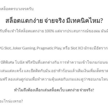
กว่าสล็อตครบวงจรครับ
สล็อตแตกง่าย จ่ายจริง มีเทคนิคไหม?
บที่จะทำให้สล็อตแตกง่าย 100% แต่จากประสบการณ์ของผม มันมีปั
G Slot, Joker Gaming, Pragmatic Play, หรือ Slot XO มักจะมีอัตรา
ัติพิเศษ โบนัส ฟรีสปินที่แตกต่างกัน การทำความเข้าใจเกมก่อนจะ
ต่ละครั้ง และยึดติดกับมัน อย่าหัวร้อนแล้วเติมเงินเพิ่มเด็ดขา
ฟรี ลองเล่นดูก่อนเพื่อทำความคุ้นเคยกับเกมและดูว่าชอบเกมไห
ทำไมถึงต้องเลือกเล่นสล็อตเว็บ แตกง่าย จ่ายจริง?
าะอะไรน่ะเหรอ?