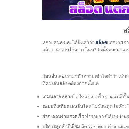
ส
หลายคนคงเคยได้ยินคำว่า
สล็อต
แตกง่าย จ่
แล้วจะหาเล่นได้จากที่ไหน? วันนี้ผมจะมาแช
ก่อนอื่นเลย เรามาทำความเข้าใจคำว่า เล่นส
ที่คนเล่นสล็อตต้องการ ตั้งแต่
เกมหลากหลาย
ไม่ใช่แค่เกมพื้นฐาน แต่มี
ระบบที่เสถียร
เล่นลื่นไหล ไม่มีสะดุด ไม่ค้าง 
ฝาก-ถอนง่าย รวดเร็ว
ทำรายการได้เองผ่านร
บริการลูกค้าดีเยี่ยม
มีคนคอยตอบคำถามและช่