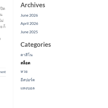
Archives
ปิด
่น
June 2026
ไม่
April 2026
ย ก็
June 2025
ง
Categories
]
คาสิโน
สล็อต
หวย
ment
อีสปอร์ต
แทงบอล