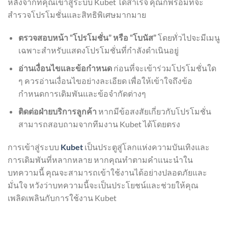
หลังจากที่คุณเข้าสู่ระบบ Kubet ได้สำเร็จ คุณก็พร้อมที่จะ
สำรวจโปรโมชั่นและสิทธิพิเศษมากมาย
ตรวจสอบหน้า “โปรโมชั่น” หรือ “โบนัส”
โดยทั่วไปจะมีเมนู
เฉพาะสำหรับแสดงโปรโมชั่นที่กำลังดำเนินอยู่
อ่านเงื่อนไขและข้อกำหนด
ก่อนที่จะเข้าร่วมโปรโมชั่นใด
ๆ ควรอ่านเงื่อนไขอย่างละเอียด เพื่อให้เข้าใจถึงข้อ
กำหนดการเดิมพันและข้อจำกัดต่างๆ
ติดต่อฝ่ายบริการลูกค้า
หากมีข้อสงสัยเกี่ยวกับโปรโมชั่น
สามารถสอบถามจากทีมงาน Kubet ได้โดยตรง
การเข้าสู่ระบบ
Kubet
เป็นประตูสู่โลกแห่งความบันเทิงและ
การเดิมพันที่หลากหลาย หากคุณทำตามคำแนะนำใน
บทความนี้ คุณจะสามารถเข้าใช้งานได้อย่างปลอดภัยและ
มั่นใจ หวังว่าบทความนี้จะเป็นประโยชน์และช่วยให้คุณ
เพลิดเพลินกับการใช้งาน Kubet