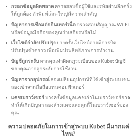
กรอกข้อมูลผิดพลาด
ตรวจสอบชื่อผู้ใช้และรหัสผ่านอีกครั้ง
ให้ถูกต้อง ตัวพิมพ์เล็ก-ใหญ่มีความสำคัญ
ปัญหาการเชื่อมต่ออินเทอร์เน็ต
ตรวจสอบสัญญาณ Wi-Fi
หรือข้อมูลมือถือของคุณว่าเสถียรหรือไม่
เว็บไซต์กำลังปรับปรุง
บางครั้งเว็บไซต์อาจมีการปิด
ปรับปรุงชั่วคราว เพื่อเพิ่มประสิทธิภาพการทำงาน
บัญชีถูกระงับ
หากคุณทำผิดกฎระเบียบของ Kubet บัญชี
ของคุณอาจถูกระงับการใช้งาน
ปัญหาจากอุปกรณ์
ลองเปลี่ยนอุปกรณ์ที่ใช้เข้าสู่ระบบ เช่น
ลองเข้าจากมือถือแทนคอมพิวเตอร์
แคชเบราว์เซอร์
บางครั้งข้อมูลแคชเก่าในเบราว์เซอร์อาจ
ทำให้เกิดปัญหา ลองล้างแคชและคุกกี้ในเบราว์เซอร์ของ
คุณ
ความปลอดภัยในการเข้าสู่ระบบ Kubet มีมากแค่
ไหน?