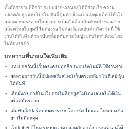
ทั้งอัตราจ่ายที่ดีกว่า ระบบฝาก-ถอนออโต้ที่รวดเร็ว ความ
ปลอดภัยสูง และโปรโมชันที่คุ้มค่า ล้วนเป็นเหตุผลที่ทำให้ เว็บ
สล็อตเว็บตรงค่ายใหญ่ กลายเป็นตัวเลือกอันดับหนึ่งของสาย
สล็อตไทยในยุคนี้ ไม่ต้องรอ ไม่ต้องง้อเอเย่นต์ สมัครวันนี้ ใช้
งานได้ทันที แล้วมาปั่นสล็อตกับค่ายใหญ่ระดับโลกได้เลยโดย
ไม่ต้องรอช้า
บทความที่น่าสนใจเพิ่มเติม
แทงบอลวันนี้ เว็บตรงครบทุกลีก ระบบอัตโนมัติ ใช้งานง่าย
ผลหวยลาววันนี้ อัปเดตเรียลไทม์ เว็บตรงเสถียร ไม่ดีเลย์ ลุ้น
ได้ทันที
เสือมังกร คาสิโน เว็บตรงไม่ล็อกยูส ไม่โกง เล่นจริงได้เงิน
จริง สมัครด่วน
เดิมพันอีสปอร์ต เว็บตรงระบบโคตรนิ่ง ไม่แลค ไม่หน่วง ยิง
ยาวไม่มีสะดุด
เว็บ kubet ดีไหม ระบบความปลอดภัยสูง เว็บตรงแท้ เล่นได้