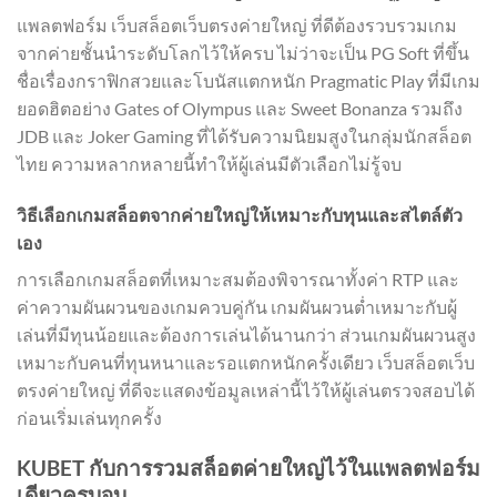
แพลตฟอร์ม เว็บสล็อตเว็บตรงค่ายใหญ่ ที่ดีต้องรวบรวมเกม
จากค่ายชั้นนำระดับโลกไว้ให้ครบ ไม่ว่าจะเป็น PG Soft ที่ขึ้น
ชื่อเรื่องกราฟิกสวยและโบนัสแตกหนัก Pragmatic Play ที่มีเกม
ยอดฮิตอย่าง Gates of Olympus และ Sweet Bonanza รวมถึง
JDB และ Joker Gaming ที่ได้รับความนิยมสูงในกลุ่มนักสล็อต
ไทย ความหลากหลายนี้ทำให้ผู้เล่นมีตัวเลือกไม่รู้จบ
วิธีเลือกเกมสล็อตจากค่ายใหญ่ให้เหมาะกับทุนและสไตล์ตัว
เอง
การเลือกเกมสล็อตที่เหมาะสมต้องพิจารณาทั้งค่า RTP และ
ค่าความผันผวนของเกมควบคู่กัน เกมผันผวนต่ำเหมาะกับผู้
เล่นที่มีทุนน้อยและต้องการเล่นได้นานกว่า ส่วนเกมผันผวนสูง
เหมาะกับคนที่ทุนหนาและรอแตกหนักครั้งเดียว เว็บสล็อตเว็บ
ตรงค่ายใหญ่ ที่ดีจะแสดงข้อมูลเหล่านี้ไว้ให้ผู้เล่นตรวจสอบได้
ก่อนเริ่มเล่นทุกครั้ง
KUBET กับการรวมสล็อตค่ายใหญ่ไว้ในแพลตฟอร์ม
เดียวครบจบ