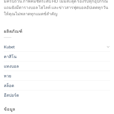
มีครบถ้วน ภาพคมชัดระดับ HD ไม่มีสะดุด รองรับทุกอุปกรณ์
แถมยังมีตารางบอล ไฮไลท์ และข่าวสารฟุตบอลอัปเดตทุกวัน
ให้คุณไม่พลาดทุกแมตช์สำคัญ
ผลิตภัณฑ์
Kubet
คาสิโน
แทงบอล
หวย
สล็อต
อีสปอร์ต
ข้อมูล