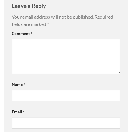
Leave a Reply
Your email address will not be published.
Required
fields are marked
*
Comment
*
Name
*
Email
*