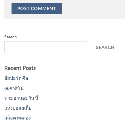
Search
SEARCH
Recent Posts
อีสปอร์ต คือ
okคาสิโน
หวย ฮานอย วัน นี้
แทงบอลสเต็ป
สล็อต ทดลอง