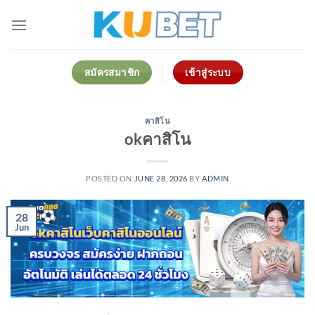
Skip
to
content
สมัครสมาชิก
เข้าสู่ระบบ
คาสิโน
okคาสิโน
POSTED ON
JUNE 28, 2026
BY
ADMIN
28
Jun