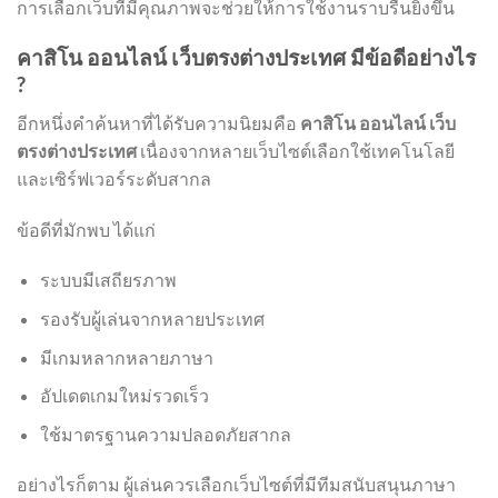
การเลือกเว็บที่มีคุณภาพจะช่วยให้การใช้งานราบรื่นยิ่งขึ้น
คาสิโน ออนไลน์ เว็บตรงต่างประเทศ มีข้อดีอย่างไร
?
อีกหนึ่งคำค้นหาที่ได้รับความนิยมคือ
คาสิโน ออนไลน์ เว็บ
ตรงต่างประเทศ
เนื่องจากหลายเว็บไซต์เลือกใช้เทคโนโลยี
และเซิร์ฟเวอร์ระดับสากล
ข้อดีที่มักพบ ได้แก่
ระบบมีเสถียรภาพ
รองรับผู้เล่นจากหลายประเทศ
มีเกมหลากหลายภาษา
อัปเดตเกมใหม่รวดเร็ว
ใช้มาตรฐานความปลอดภัยสากล
อย่างไรก็ตาม ผู้เล่นควรเลือกเว็บไซต์ที่มีทีมสนับสนุนภาษา