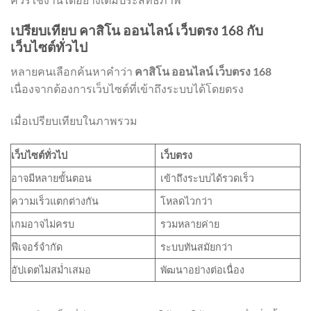
เปรียบเทียบ คาสิโน ออนไลน์ เว็บตรง 168 กับ
เว็บไซต์ทั่วไป
หลายคนเลือกค้นหาคำว่า
คาสิโน ออนไลน์ เว็บตรง 168
เนื่องจากต้องการเว็บไซต์ที่เข้าถึงระบบได้โดยตรง
เมื่อเปรียบเทียบในภาพรวม
เว็บไซต์ทั่วไป
เว็บตรง
อาจมีหลายขั้นตอน
เข้าถึงระบบได้รวดเร็ว
ความเร็วแตกต่างกัน
โหลดไวกว่า
เกมอาจไม่ครบ
รวมหลายค่าย
ฟีเจอร์จำกัด
ระบบทันสมัยกว่า
อัปเดตไม่สม่ำเสมอ
พัฒนาอย่างต่อเนื่อง