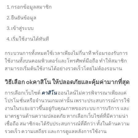
กรอกข้อมูลสมาชิก
ยืนยันข้อมูล
เข้าสู่ระบบ
เริ่มใช้งานได้ทันที
กระบวนการทั้งหมดใช้เวลาเพียงไม่กี่นาที พร้อมรองรับการ
ใช้งานทั้งบนคอมพิวเตอร์และโทรศัพท์มือถือ ทำให้สมาชิก
สามารถเริ่มต้นใช้งานได้อย่างรวดเร็วโดยไม่ต้องรอนาน
วิธีเลือก okคาสิโน ให้ปลอดภัยและคุ้มค่ามากที่สุด
การเลือกเว็บไซต์
คาสิโน
ออนไลน์ไม่ควรพิจารณาเพียงแค่
โปรโมชั่นหรือจำนวนเกมเท่านั้น เพราะประสบการณ์การใช้
งานในระยะยาวขึ้นอยู่กับคุณภาพของระบบ การบริการ และ
มาตรฐานด้านความปลอดภัย หากเลือกเว็บไซต์ที่มีความน่า
เชื่อถือ สมาชิกจะได้รับประสบการณ์ที่ดีกว่า ทั้งในด้านความ
รวดเร็ว ความเสถียร และการดูแลหลังการใช้งาน