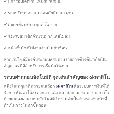
✔ มีการอัปเดตเกมใหม่สม่ำเสมอ
✔ ระบบรักษาความปลอดภัยมีมาตรฐาน
✔ ติดต่อทีมบริการลูกค้าได้ง่าย
✔ รองรับสมาชิกจำนวนมากโดยไม่ล่ม
✔ หน้าเว็บไซต์ใช้งานง่าย ไม่ซับซ้อน
หากเว็บไซต์มีองค์ประกอบครบตามรายการข้างต้น ก็ถือเป็น
สัญญาณที่ดีสำหรับการเริ่มต้นใช้งาน
ระบบฝากถอนอัตโนมัติ จุดเด่นสำคัญของ okคาสิโน
หนึ่งในเหตุผลที่หลายคนเลือก
okคาสิโน
คือระบบการเงินที่ได้
รับการพัฒนาให้สะดวกกว่าเดิม สมาชิกสามารถทำรายการได้
ด้วยตนเองผ่านระบบอัตโนมัติ โดยไม่จำเป็นต้องรอเจ้าหน้าที่
ดำเนินการในทุกขั้นตอน