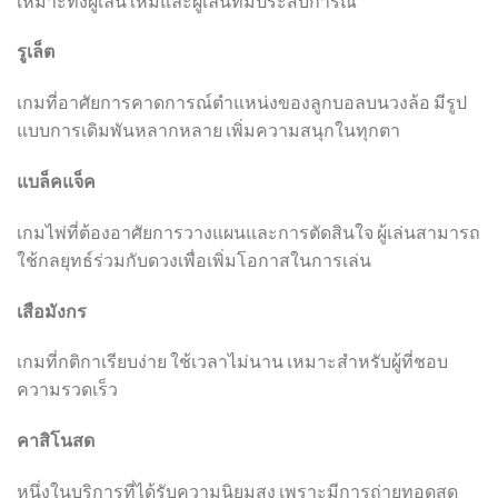
เหมาะทั้งผู้เล่นใหม่และผู้เล่นที่มีประสบการณ์
รูเล็ต
เกมที่อาศัยการคาดการณ์ตำแหน่งของลูกบอลบนวงล้อ มีรูป
แบบการเดิมพันหลากหลาย เพิ่มความสนุกในทุกตา
แบล็คแจ็ค
เกมไพ่ที่ต้องอาศัยการวางแผนและการตัดสินใจ ผู้เล่นสามารถ
ใช้กลยุทธ์ร่วมกับดวงเพื่อเพิ่มโอกาสในการเล่น
เสือมังกร
เกมที่กติกาเรียบง่าย ใช้เวลาไม่นาน เหมาะสำหรับผู้ที่ชอบ
ความรวดเร็ว
คาสิโนสด
หนึ่งในบริการที่ได้รับความนิยมสูง เพราะมีการถ่ายทอดสด