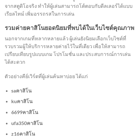
จากสตูดิโอจริง ทำให้ผู้เล่นสามารถโต้ตอบกับดีลเลอร์ได้แบบ
เรียลไทม์ เพิ่มอรรถรสในการเล่น
รวมค่ายคาสิโนยอดนิยมที่พบได้ในเว็บไซต์คุณภาพ
นอกจากเกมที่หลากหลายแล้ว ผู้เล่นยังนิยมเลือกเว็บไซต์ที่
รวบรวมผู้ให้บริการหลายค่ายไว้ในที่เดียว เพื่อให้สามารถ
เปรียบเทียบรูปแบบเกม โปรโมชั่น และประสบการณ์การเล่น
ได้สะดวก
ตัวอย่างคีย์เวิร์ดที่ผู้เล่นค้นหาบ่อย ได้แก่
saคาสิโน
kuคาสิโน
6699คาสิโน
ufa350คาสิโน
z16คาสิโน