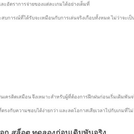
และอัตราการจ่ายของแต่ละเกมได้อย่างเต็มที่
ระสบการณ์ที่ได้รับจะเหมือนกับการเล่นจริงเกือบทั้งหมด ไม่ว่าจะเป็
้เป็นเครดิตเสมือน จึงเหมาะสำหรับผู้ที่ต้องการฝึกฝนก่อนเริ่มเดิมพันจ
ที่ตรงกับความชอบได้ง่ายกว่า และลดโอกาสเสียเวลาไปกับเกมที่ไม่
ลือก
สล็อต ทดลอง
ก่อนเดิมพันจริง