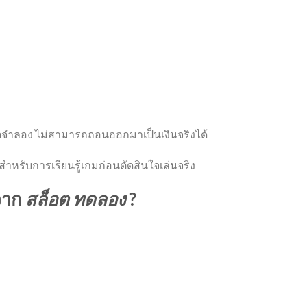
เครดิตจำลอง ไม่สามารถถอนออกมาเป็นเงินจริงได้
ำหรับการเรียนรู้เกมก่อนตัดสินใจเล่นจริง
มจาก
สล็อต ทดลอง
?