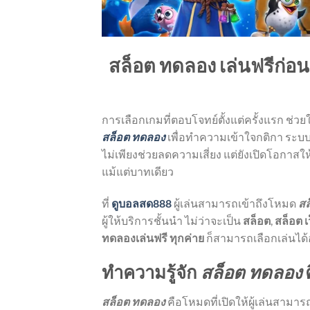
สล็อต ทดลอง เล่นฟรีก่อนเด
การเลือกเกมที่ตอบโจทย์ตั้งแต่ครั้งแรก ช่วย
สล็อต ทดลอง
เพื่อทำความเข้าใจกติกา ระบบ
ไม่เพียงช่วยลดความเสี่ยง แต่ยังเปิดโอกาสให
แม้แต่บาทเดียว
ที่
ดูบอลสด888
ผู้เล่นสามารถเข้าถึงโหมด
สล
ผู้ให้บริการชั้นนำ ไม่ว่าจะเป็น
สล็อต
,
สล็อต เ
ทดลองเล่นฟรี ทุกค่าย
ก็สามารถเลือกเล่นได้อ
ทำความรู้จัก
สล็อต ทดลอง
สล็อต ทดลอง
คือโหมดที่เปิดให้ผู้เล่นสาม