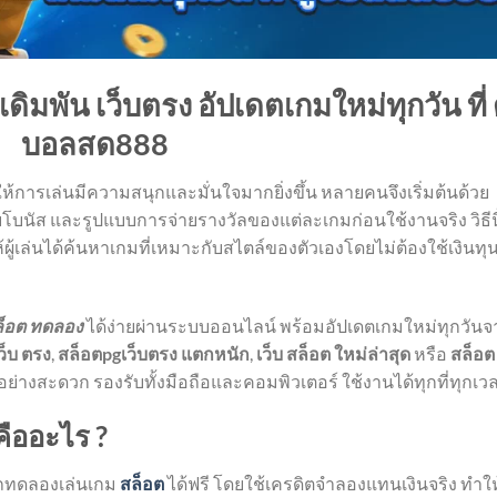
ิมพัน เว็บตรง อัปเดตเกมใหม่ทุกวัน ที่ 
บอลสด888
ให้การเล่นมีความสนุกและมั่นใจมากยิ่งขึ้น หลายคนจึงเริ่มต้นด้วย
โบนัส และรูปแบบการจ่ายรางวัลของแต่ละเกมก่อนใช้งานจริง วิธีนี
้ผู้เล่นได้ค้นหาเกมที่เหมาะกับสไตล์ของตัวเองโดยไม่ต้องใช้เงินทุ
็อต ทดลอง
ได้ง่ายผ่านระบบออนไลน์ พร้อมอัปเดตเกมใหม่ทุกวันจ
ว็บ ตรง
,
สล็อตpgเว็บตรง แตกหนัก
,
เว็บ สล็อต ใหม่ล่าสุด
หรือ
สล็อต
ย่างสะดวก รองรับทั้งมือถือและคอมพิวเตอร์ ใช้งานได้ทุกที่ทุกเว
คืออะไร ?
ารถทดลองเล่นเกม
สล็อต
ได้ฟรี โดยใช้เครดิตจำลองแทนเงินจริง ทำให