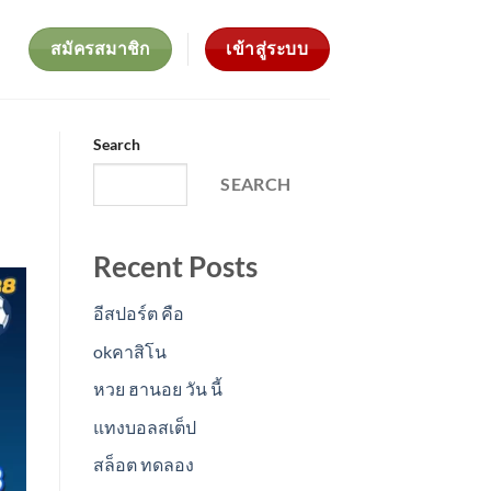
สมัครสมาชิก
เข้าสู่ระบบ
Search
SEARCH
Recent Posts
อีสปอร์ต คือ
okคาสิโน
หวย ฮานอย วัน นี้
แทงบอลสเต็ป
สล็อต ทดลอง