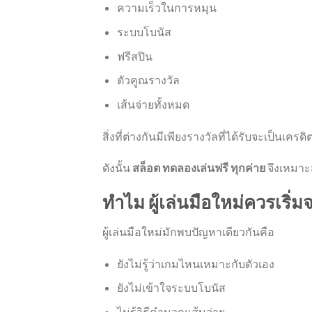
ความเร็วในการหมุน
ระบบโบนัส
ฟรีสปิน
ตัวคูณรางวัล
เส้นจ่ายทั้งหมด
สิ่งที่ต่างกันมีเพียงรางวัลที่ได้รับจะเป็น
ดังนั้น
สล็อต ทดลองเล่นฟรี ทุกค่าย
จึงเหมาะส
ทำไม ผู้เล่นมือใหม่ควรเริ่
ผู้เล่นมือใหม่มักพบปัญหาเดียวกันคือ
ยังไม่รู้ว่าเกมไหนเหมาะกับตัวเอง
ยังไม่เข้าใจระบบโบนัส
ไม่รู้วิธีคำนวณเส้นจ่าย