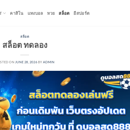
T
คาสิโน
แทงบอล
หวย
สล็อต
อีสปอร์ต
สล็อต
สล็อต ทดลอง
STED ON
JUNE 28, 2026
BY
ADMIN